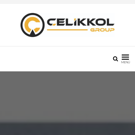
Çelikkol Group
Sektörde Öncü!
MENÜ